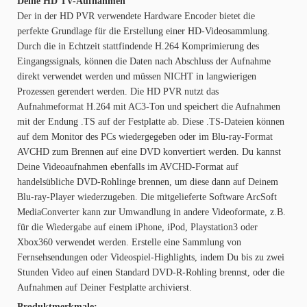
Deine HD TV-Aufnahmen
Der in der HD PVR verwendete Hardware Encoder bietet die
perfekte Grundlage für die Erstellung einer HD-Videosammlung.
Durch die in Echtzeit stattfindende H.264 Komprimierung des
Eingangssignals, können die Daten nach Abschluss der Aufnahme
direkt verwendet werden und müssen NICHT in langwierigen
Prozessen gerendert werden. Die HD PVR nutzt das
Aufnahmeformat H.264 mit AC3-Ton und speichert die Aufnahmen
mit der Endung .TS auf der Festplatte ab. Diese .TS-Dateien können
auf dem Monitor des PCs wiedergegeben oder im Blu-ray-Format
AVCHD zum Brennen auf eine DVD konvertiert werden. Du kannst
Deine Videoaufnahmen ebenfalls im AVCHD-Format auf
handelsübliche DVD-Rohlinge brennen, um diese dann auf Deinem
Blu-ray-Player wiederzugeben. Die mitgelieferte Software ArcSoft
MediaConverter kann zur Umwandlung in andere Videoformate, z.B.
für die Wiedergabe auf einem iPhone, iPod, Playstation3 oder
Xbox360 verwendet werden. Erstelle eine Sammlung von
Fernsehsendungen oder Videospiel-Highlights, indem Du bis zu zwei
Stunden Video auf einen Standard DVD-R-Rohling brennst, oder die
Aufnahmen auf Deiner Festplatte archivierst.
Produktmerkmale: